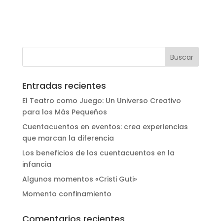
l
t
e
r
n
a
t
Entradas recientes
i
v
El Teatro como Juego: Un Universo Creativo
e
para los Más Pequeños
:
Cuentacuentos en eventos: crea experiencias
que marcan la diferencia
Los beneficios de los cuentacuentos en la
infancia
Algunos momentos «Cristi Guti»
Momento confinamiento
Comentarios recientes